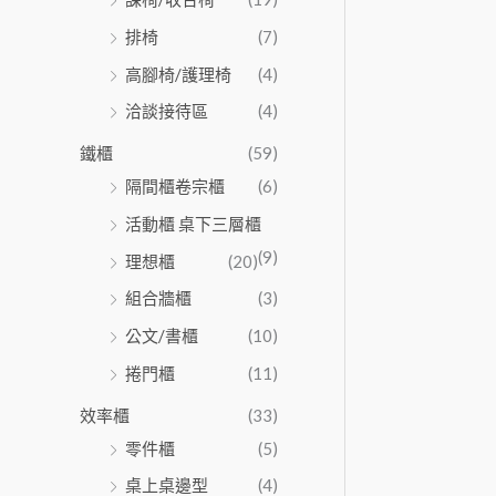
排椅
(7)
高腳椅/護理椅
(4)
洽談接待區
(4)
鐵櫃
(59)
隔間櫃卷宗櫃
(6)
活動櫃 桌下三層櫃
(9)
理想櫃
(20)
組合牆櫃
(3)
公文/書櫃
(10)
捲門櫃
(11)
效率櫃
(33)
零件櫃
(5)
桌上桌邊型
(4)