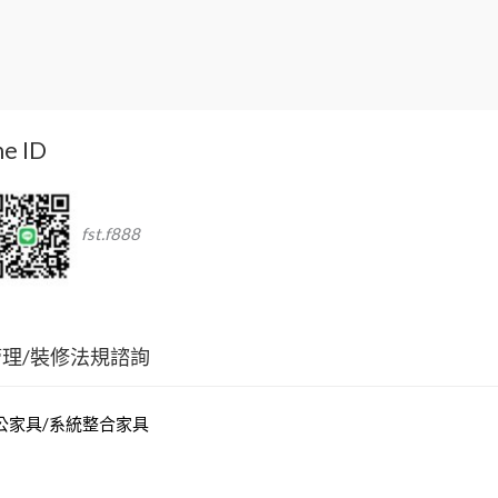
ne ID
fst.f888
管理/裝修法規諮詢
適-辦公家具/系統整合家具