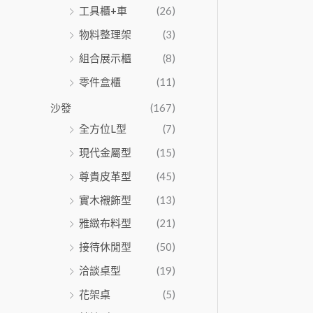
工具櫃+車
(26)
物料整理架
(3)
組合展示櫃
(8)
零件盒櫃
(11)
沙發
(167)
全方位L型
(7)
現代金屬型
(15)
尊貴皮革型
(45)
實木襯飾型
(13)
雅緻布料型
(21)
接待休閒型
(50)
洽談桌型
(19)
花架桌
(5)