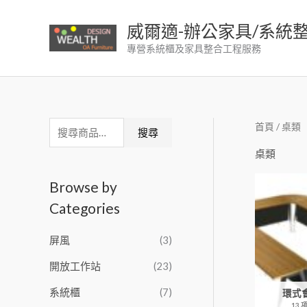
跳
至
威爾適-辦公家具/系統
主
專營系統櫃及家具整合工程服務
要
內
容
首頁
/ 桌類
搜
搜尋
尋
桌類
關
Browse by
鍵
Categories
字
:
屏風
(3)
開放工作站
(23)
系統櫃
(7)
環式
13 