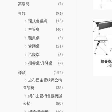
高隔間
(7)
桌類
(91)
環式會議桌
(13)
主管桌
(40)
職員桌
(5)
會議桌
(21)
洽談桌
(5)
摺疊桌
摺疊桌/升降桌
(7)
7 
椅類
(152)
皮布面主管椅辦公椅
會議椅
(38)
網布主管椅會議椅辦
公椅
(80)
課椅/收合椅
(19)