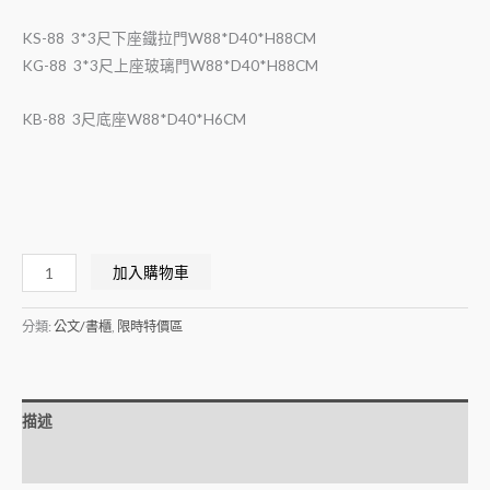
KS-88 3*3尺下座鐵拉門W88*D40*H88CM
KG-88 3*3尺上座玻璃門W88*D40*H88CM
KB-88 3尺底座W88*D40*H6CM
加入購物車
分類:
公文/書櫃
,
限時特價區
描述
評價 (0)