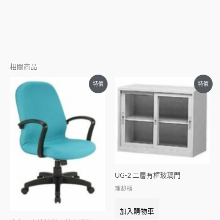
相關商品
特價
特價
UG-2 二層有框玻璃門
理想櫃
加入購物車