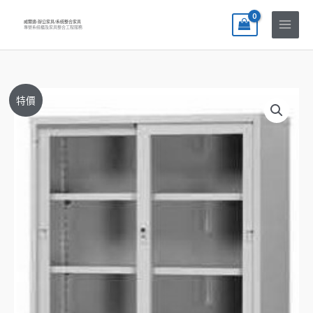
跳
威爾適-辦公家具/系統整合家具
至
專營系統櫃及家具整合工程服務
主
要
內
容
書
原
目
特價
櫃
始
前
KG-
88+KS-
價
價
88
格：
格：
W88
上
NT$5,800。
NT$4,200。
玻
璃
下
拉
門
數