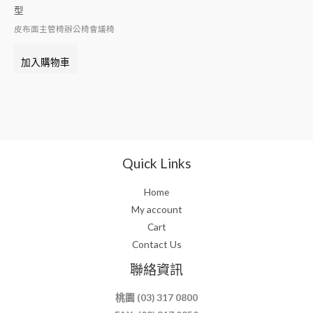
型
皮布面主管椅辦公椅會議椅
加入購物車
Quick Links
Home
My account
Cart
Contact Us
聯絡資訊
桃園 (03) 317 0800